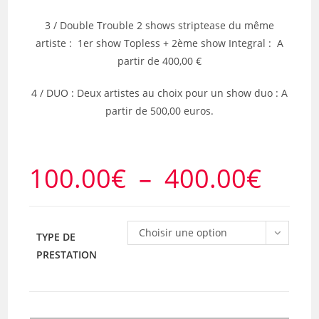
3 / Double Trouble 2 shows striptease du même
artiste : 1er show Topless + 2ème show Integral : A
partir de 400,00 €
4 / DUO : Deux artistes au choix pour un show duo : A
partir de 500,00 euros.
100.00
€
–
400.00
€
Plage
de
prix :
100.00€
à
400.00€
Choisir une option
TYPE DE
PRESTATION